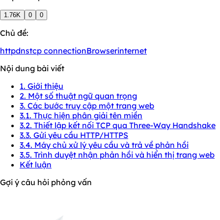
1.76K
0
0
Chủ đề:
http
dns
tcp connection
Browser
internet
Nội dung bài viết
1. Giới thiệu
2. Một số thuật ngữ quan trọng
3. Các bước truy cập một trang web
3.1. Thực hiện phân giải tên miền
3.2. Thiết lập kết nối TCP qua Three-Way Handshake
3.3. Gửi yêu cầu HTTP/HTTPS
3.4. Máy chủ xử lý yêu cầu và trả về phản hồi
3.5. Trình duyệt nhận phản hồi và hiển thị trang web
Kết luận
Gợi ý câu hỏi phỏng vấn