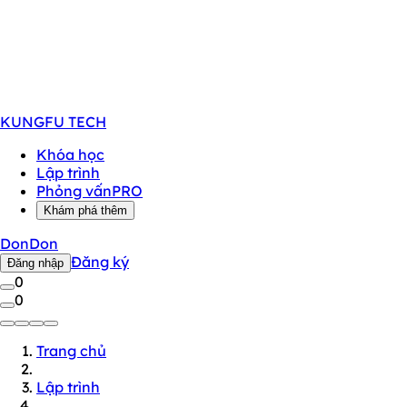
KUNGFU
TECH
Khóa học
Lập trình
Phỏng vấn
PRO
Khám phá thêm
DonDon
Đăng ký
Đăng nhập
0
0
Trang chủ
Lập trình