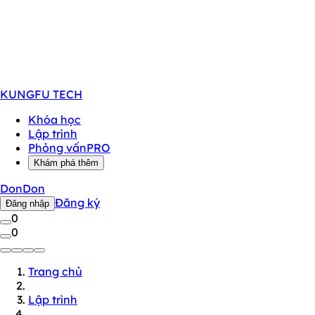
KUNGFU
TECH
Khóa học
Lập trình
Phỏng vấn
PRO
Khám phá thêm
DonDon
Đăng ký
Đăng nhập
0
0
Trang chủ
Lập trình