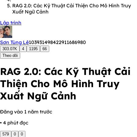
RAG 2.0: Các Kỹ Thuật Cải Thiện Cho Mô Hình Truy
Xuất Ngữ Cảnh
Lập trình
Sơn Tùng Lê
103931498422911686980
303.07K
4
1195
66
Theo dõi
RAG 2.0: Các Kỹ Thuật Cải
Thiện Cho Mô Hình Truy
Xuất Ngữ Cảnh
Đăng vào 1 năm trước
• 4 phút đọc
579
0
0