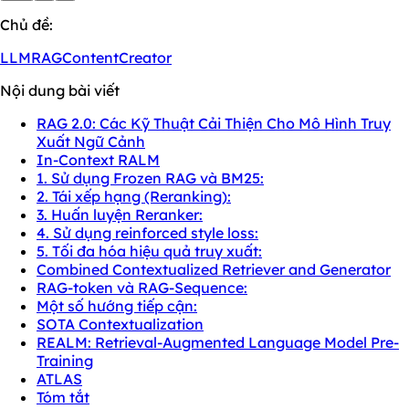
Chủ đề:
LLM
RAG
ContentCreator
Nội dung bài viết
RAG 2.0: Các Kỹ Thuật Cải Thiện Cho Mô Hình Truy
Xuất Ngữ Cảnh
In-Context RALM
1. Sử dụng Frozen RAG và BM25:
2. Tái xếp hạng (Reranking):
3. Huấn luyện Reranker:
4. Sử dụng reinforced style loss:
5. Tối đa hóa hiệu quả truy xuất:
Combined Contextualized Retriever and Generator
RAG-token và RAG-Sequence:
Một số hướng tiếp cận:
SOTA Contextualization
REALM: Retrieval-Augmented Language Model Pre-
Training
ATLAS
Tóm tắt