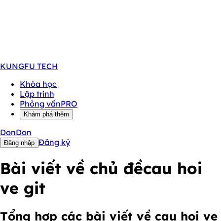
KUNGFU
TECH
Khóa học
Lập trình
Phỏng vấn
PRO
Khám phá thêm
DonDon
Đăng ký
Đăng nhập
Bài viết về chủ đề
cau hoi
ve git
Tổng hợp các bài viết về cau hoi ve