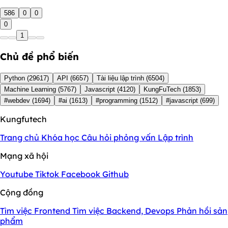
586
0
0
0
1
Chủ đề phổ biến
Python
(29617)
API
(6657)
Tài liệu lập trình
(6504)
Machine Learning
(5767)
Javascript
(4120)
KungFuTech
(1853)
#webdev
(1694)
#ai
(1613)
#programming
(1512)
#javascript
(699)
Kungfutech
Trang chủ
Khóa học
Câu hỏi phỏng vấn
Lập trình
Mạng xã hội
Youtube
Tiktok
Facebook
Github
Cộng đồng
Tìm việc Frontend
Tìm việc Backend, Devops
Phản hồi sản
phẩm