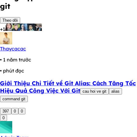
git
Theo dõi
+1
Thaycacac
• 1 năm trước
• phút đọc
Giới Thiệu Chi Tiết về Git Alias: Cách Tăng Tốc
Hiệu Quả Công Việc Với Git
cau hoi ve git
alias
command git
397
0
0
0