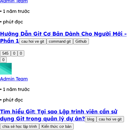
Admin Team
• 1 năm trước
• phút đọc
Hướng Dẫn Git Cơ Bản Dành Cho Người Mới -
Phần 1
cau hoi ve git
command git
Github
545
0
0
0
Admin Team
• 1 năm trước
• phút đọc
Tìm hiểu Git: Tại sao Lập trình viên cần sử
dụng Git trong quản lý dự án?
blog
cau hoi ve git
chia sẻ học lập trình
Kiến thức cơ bản