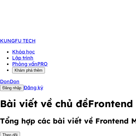
KUNGFU
TECH
Khóa học
Lập trình
Phỏng vấn
PRO
Khám phá thêm
DonDon
Đăng ký
Đăng nhập
Bài viết về chủ đề
Frontend
Tổng hợp các bài viết về Frontend 
Theo dõi