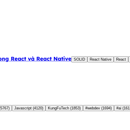
ng React và React Native
SOLID
React Native
React
(5767)
Javascript
(4120)
KungFuTech
(1853)
#webdev
(1694)
#ai
(161