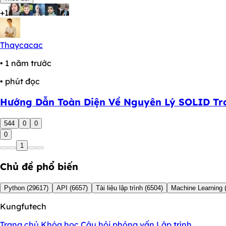
+1
Thaycacac
• 1 năm trước
• phút đọc
Hướng Dẫn Toàn Diện Về Nguyên Lý SOLID Tro
544
0
0
0
1
Chủ đề phổ biến
Python
(29617)
API
(6657)
Tài liệu lập trình
(6504)
Machine Learning
Kungfutech
Trang chủ
Khóa học
Câu hỏi phỏng vấn
Lập trình