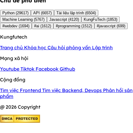
Chủ đề phổ biến
Python
(29617)
API
(6657)
Tài liệu lập trình
(6504)
Machine Learning
(5767)
Javascript
(4120)
KungFuTech
(1853)
#webdev
(1694)
#ai
(1612)
#programming
(1512)
#javascript
(699)
Kungfutech
Trang chủ
Khóa học
Câu hỏi phỏng vấn
Lập trình
Mạng xã hội
Youtube
Tiktok
Facebook
Github
Cộng đồng
Tìm việc Frontend
Tìm việc Backend, Devops
Phản hồi sản
phẩm
@ 2026 Copyright