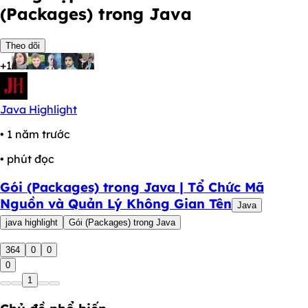
(Packages) trong Java
Theo dõi
+1
Java Highlight
• 1 năm trước
• phút đọc
Gói (Packages) trong Java | Tổ Chức Mã
Nguồn và Quản Lý Không Gian Tên
Java
java highlight
Gói (Packages) trong Java
364
0
0
0
1