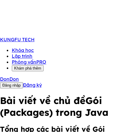
KUNGFU
TECH
Khóa học
Lập trình
Phỏng vấn
PRO
Khám phá thêm
DonDon
Đăng ký
Đăng nhập
Bài viết về chủ đề
Gói
(Packages) trong Java
Tổng hợp các bài viết về Gói