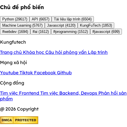
Chủ đề phổ biến
Python
(29617)
API
(6657)
Tài liệu lập trình
(6504)
Machine Learning
(5767)
Javascript
(4120)
KungFuTech
(1853)
#webdev
(1694)
#ai
(1612)
#programming
(1512)
#javascript
(699)
Kungfutech
Trang chủ
Khóa học
Câu hỏi phỏng vấn
Lập trình
Mạng xã hội
Youtube
Tiktok
Facebook
Github
Cộng đồng
Tìm việc Frontend
Tìm việc Backend, Devops
Phản hồi sản
phẩm
@ 2026 Copyright