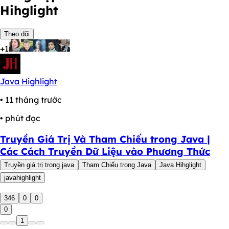
Hihglight
Theo dõi
+1
Java Highlight
• 11 tháng trước
• phút đọc
Truyền Giá Trị Và Tham Chiếu trong Java |
Các Cách Truyền Dữ Liệu vào Phương Thức
Truyền giá trị trong java
Tham Chiếu trong Java
Java Hihglight
javahighlight
346
0
0
0
1