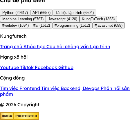
Chủ đề phổ biến
Python
(29617)
API
(6657)
Tài liệu lập trình
(6504)
Machine Learning
(5767)
Javascript
(4120)
KungFuTech
(1853)
#webdev
(1694)
#ai
(1612)
#programming
(1512)
#javascript
(699)
Kungfutech
Trang chủ
Khóa học
Câu hỏi phỏng vấn
Lập trình
Mạng xã hội
Youtube
Tiktok
Facebook
Github
Cộng đồng
Tìm việc Frontend
Tìm việc Backend, Devops
Phản hồi sản
phẩm
@ 2026 Copyright