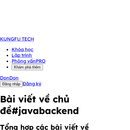
KUNGFU
TECH
Khóa học
Lập trình
Phỏng vấn
PRO
Khám phá thêm
DonDon
Đăng ký
Đăng nhập
Bài viết về chủ
đề
#javabackend
Tổng hợp các bài viết về