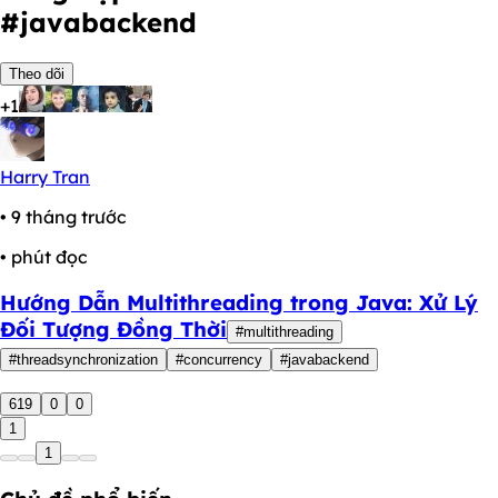
#javabackend
Theo dõi
+1
Harry Tran
• 9 tháng trước
• phút đọc
Hướng Dẫn Multithreading trong Java: Xử Lý
Đối Tượng Đồng Thời
#multithreading
#threadsynchronization
#concurrency
#javabackend
619
0
0
1
1