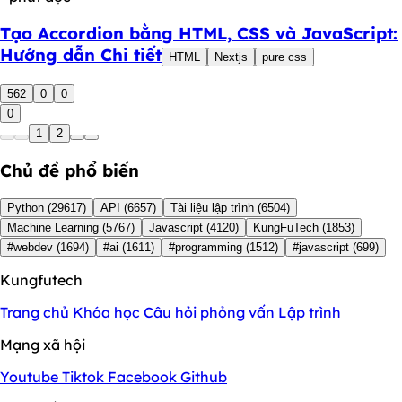
Tạo Accordion bằng HTML, CSS và JavaScript:
Hướng dẫn Chi tiết
HTML
Nextjs
pure css
562
0
0
0
1
2
Chủ đề phổ biến
Python
(29617)
API
(6657)
Tài liệu lập trình
(6504)
Machine Learning
(5767)
Javascript
(4120)
KungFuTech
(1853)
#webdev
(1694)
#ai
(1611)
#programming
(1512)
#javascript
(699)
Kungfutech
Trang chủ
Khóa học
Câu hỏi phỏng vấn
Lập trình
Mạng xã hội
Youtube
Tiktok
Facebook
Github