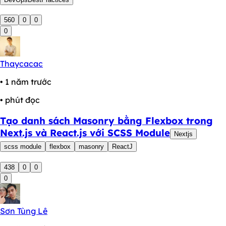
560
0
0
0
Thaycacac
• 1 năm trước
• phút đọc
Tạo danh sách Masonry bằng Flexbox trong
Next.js và React.js với SCSS Module
Nextjs
scss module
flexbox
masonry
ReactJ
438
0
0
0
Sơn Tùng Lê