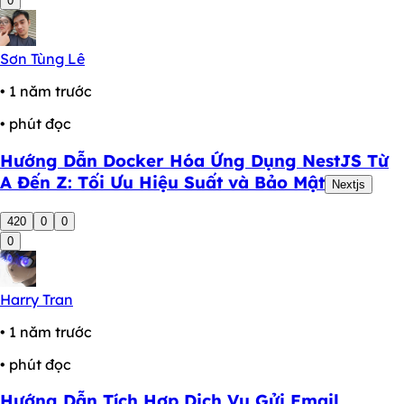
0
Sơn Tùng Lê
• 1 năm trước
• phút đọc
Hướng Dẫn Docker Hóa Ứng Dụng NestJS Từ
A Đến Z: Tối Ưu Hiệu Suất và Bảo Mật
Nextjs
420
0
0
0
Harry Tran
• 1 năm trước
• phút đọc
Hướng Dẫn Tích Hợp Dịch Vụ Gửi Email