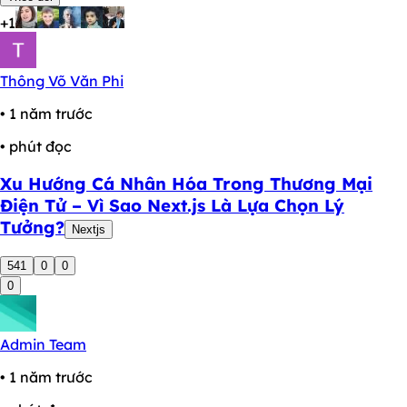
+1
Thông Võ Văn Phi
• 1 năm trước
• phút đọc
Xu Hướng Cá Nhân Hóa Trong Thương Mại
Điện Tử – Vì Sao Next.js Là Lựa Chọn Lý
Tưởng?
Nextjs
541
0
0
0
Admin Team
• 1 năm trước