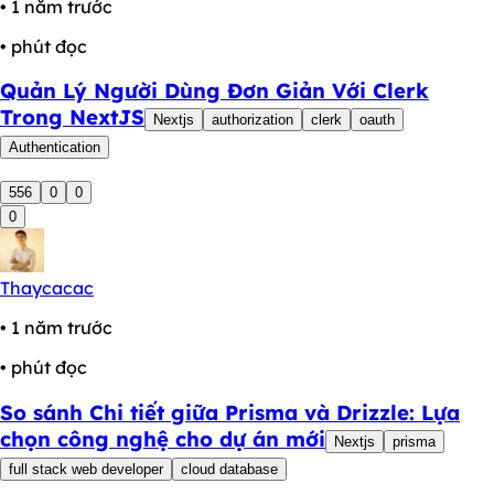
• 1 năm trước
• phút đọc
Quản Lý Người Dùng Đơn Giản Với Clerk
Trong NextJS
Nextjs
authorization
clerk
oauth
Authentication
556
0
0
0
Thaycacac
• 1 năm trước
• phút đọc
So sánh Chi tiết giữa Prisma và Drizzle: Lựa
chọn công nghệ cho dự án mới
Nextjs
prisma
full stack web developer
cloud database