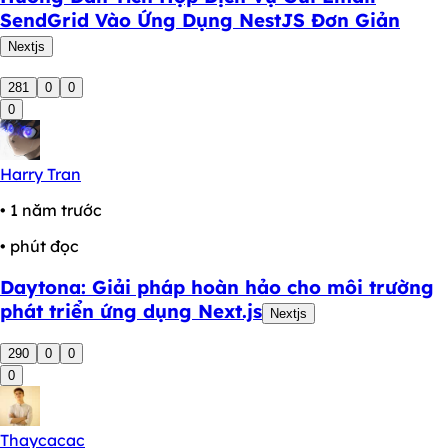
SendGrid Vào Ứng Dụng NestJS Đơn Giản
Nextjs
281
0
0
0
Harry Tran
• 1 năm trước
• phút đọc
Daytona: Giải pháp hoàn hảo cho môi trường
phát triển ứng dụng Next.js
Nextjs
290
0
0
0
Thaycacac