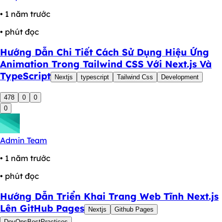
• 1 năm trước
• phút đọc
Hướng Dẫn Chi Tiết Cách Sử Dụng Hiệu Ứng
Animation Trong Tailwind CSS Với Next.js Và
TypeScript
Nextjs
typescript
Tailwind Css
Development
478
0
0
0
Admin Team
• 1 năm trước
• phút đọc
Hướng Dẫn Triển Khai Trang Web Tĩnh Next.js
Lên GitHub Pages
Nextjs
Github Pages
DevOpsBestPractices