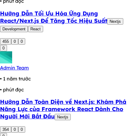
• phút đọc
Hướng Dẫn Tối Ưu Hóa Ứng Dụng
React/Next.js Để Tăng Tốc Hiệu Suất
Nextjs
Development
React
455
0
0
0
Admin Team
• 1 năm trước
• phút đọc
Hướng Dẫn Toàn Diện về Next.js: Khám Phá
Năng Lực của Framework React Dành Cho
Người Mới Bắt Đầu
Nextjs
354
0
0