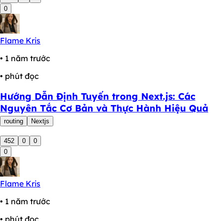
0
Flame Kris
• 1 năm trước
• phút đọc
Hướng Dẫn Định Tuyến trong Next.js: Các
Nguyên Tắc Cơ Bản và Thực Hành Hiệu Quả
routing
Nextjs
452
0
0
0
Flame Kris
• 1 năm trước
• phút đọc