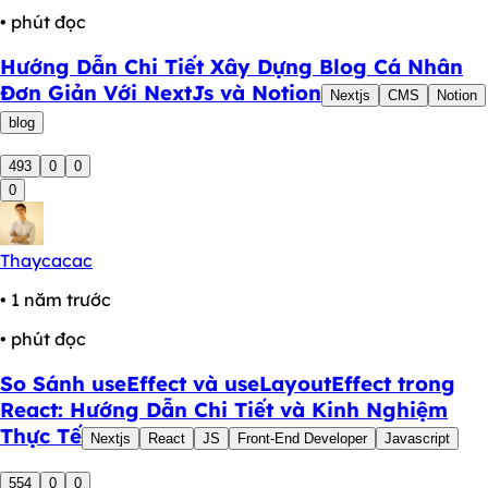
• phút đọc
Hướng Dẫn Chi Tiết Xây Dựng Blog Cá Nhân
Đơn Giản Với NextJs và Notion
Nextjs
CMS
Notion
blog
493
0
0
0
Thaycacac
• 1 năm trước
• phút đọc
So Sánh useEffect và useLayoutEffect trong
React: Hướng Dẫn Chi Tiết và Kinh Nghiệm
Thực Tế
Nextjs
React
JS
Front-End Developer
Javascript
554
0
0