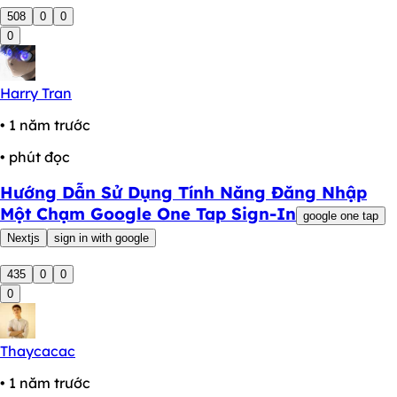
508
0
0
0
Harry Tran
• 1 năm trước
• phút đọc
Hướng Dẫn Sử Dụng Tính Năng Đăng Nhập
Một Chạm Google One Tap Sign-In
google one tap
Nextjs
sign in with google
435
0
0
0
Thaycacac
• 1 năm trước