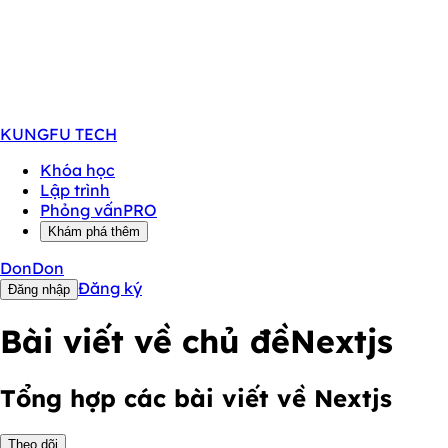
KUNGFU
TECH
Khóa học
Lập trình
Phỏng vấn
PRO
Khám phá thêm
DonDon
Đăng ký
Đăng nhập
Bài viết về chủ đề
Nextjs
Tổng hợp các bài viết về Nextjs
Theo dõi