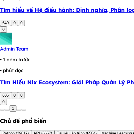
Tìm hiểu về Hệ điều hành: Định nghĩa, Phân lo
640
0
0
0
Admin Team
• 1 năm trước
• phút đọc
Tìm Hiểu Nix Ecosystem: Giải Pháp Quản Lý P
636
0
0
0
1
Chủ đề phổ biến
Python
(29617)
API
(6657)
Tài liệu lập trình
(6504)
Machine Learning