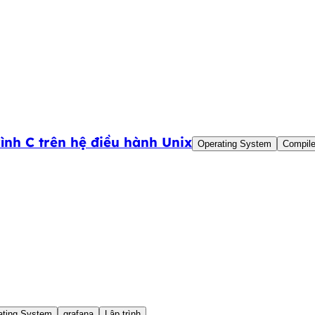
ình C trên hệ điều hành Unix
Operating System
Compile
ating System
grafana
Lập trình