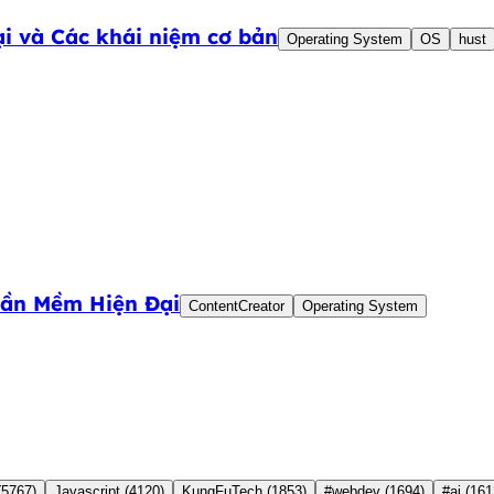
ại và Các khái niệm cơ bản
Operating System
OS
hust
hần Mềm Hiện Đại
ContentCreator
Operating System
(5767)
Javascript
(4120)
KungFuTech
(1853)
#webdev
(1694)
#ai
(161