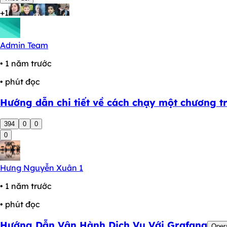
+1
Admin Team
• 1 năm trước
• phút đọc
Hướng dẫn chi tiết về cách chạy một chương tr
394
0
0
0
Hưng Nguyễn Xuân 1
• 1 năm trước
• phút đọc
Hướng Dẫn Vận Hành Dịch Vụ Với Grafana
Oper