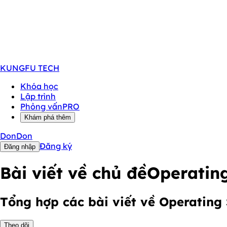
KUNGFU
TECH
Khóa học
Lập trình
Phỏng vấn
PRO
Khám phá thêm
DonDon
Đăng ký
Đăng nhập
Bài viết về chủ đề
Operatin
Tổng hợp các bài viết về Operating
Theo dõi