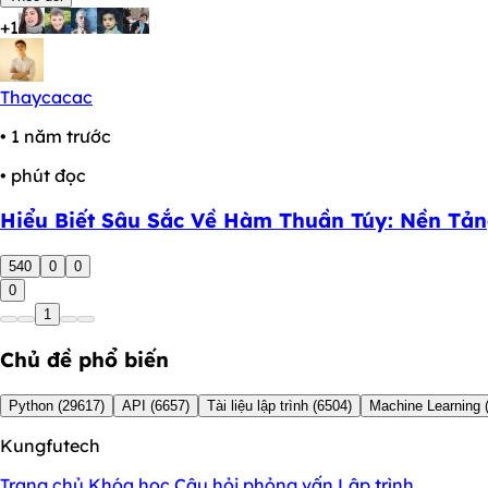
+1
Thaycacac
• 1 năm trước
• phút đọc
Hiểu Biết Sâu Sắc Về Hàm Thuần Túy: Nền Tản
540
0
0
0
1
Chủ đề phổ biến
Python
(29617)
API
(6657)
Tài liệu lập trình
(6504)
Machine Learning
Kungfutech
Trang chủ
Khóa học
Câu hỏi phỏng vấn
Lập trình