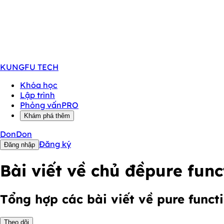
KUNGFU
TECH
Khóa học
Lập trình
Phỏng vấn
PRO
Khám phá thêm
DonDon
Đăng ký
Đăng nhập
Bài viết về chủ đề
pure func
Tổng hợp các bài viết về pure funct
Theo dõi