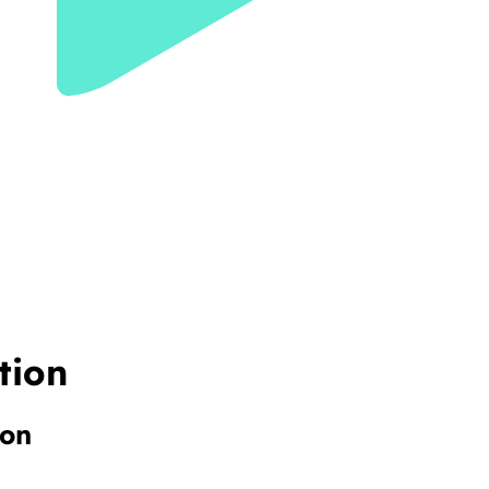
tion
ion