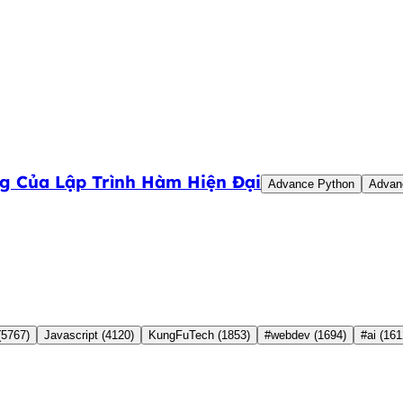
g Của Lập Trình Hàm Hiện Đại
Advance Python
Advan
(5767)
Javascript
(4120)
KungFuTech
(1853)
#webdev
(1694)
#ai
(161