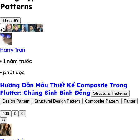
Patterns
Theo dõi
+1
Harry Tran
• 1 năm trước
• phút đọc
Hướng Dẫn Mẫu Thiết Kế Composite Trong
Flutter: Chúng Sinh Bình Đẳng
Structural Patterns
Design Partern
Structural Design Pattern
Composite Pattern
Flutter
436
0
0
0