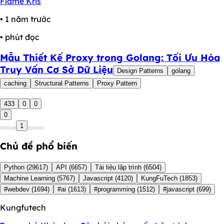
Flame Kris
• 1 năm trước
• phút đọc
Mẫu Thiết Kế Proxy trong Golang: Tối Ưu Hóa
Truy Vấn Cơ Sở Dữ Liệu
Design Patterns
golang
caching
Structural Patterns
Proxy Pattern
433
0
0
0
1
Chủ đề phổ biến
Python
(29617)
API
(6657)
Tài liệu lập trình
(6504)
Machine Learning
(5767)
Javascript
(4120)
KungFuTech
(1853)
#webdev
(1694)
#ai
(1613)
#programming
(1512)
#javascript
(699)
Kungfutech