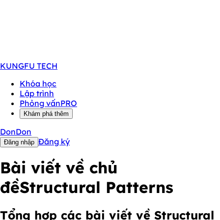
KUNGFU
TECH
Khóa học
Lập trình
Phỏng vấn
PRO
Khám phá thêm
DonDon
Đăng ký
Đăng nhập
Bài viết về chủ
đề
Structural Patterns
Tổng hợp các bài viết về Structural