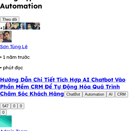
Automation
Theo dõi
+1
Sơn Tùng Lê
• 1 năm trước
• phút đọc
Hướng Dẫn Chi Tiết Tích Hợp AI Chatbot Vào
Phần Mềm CRM Để Tự Động Hóa Quá Trình
Chăm Sóc Khách Hàng
ChatBot
Automation
AI
CRM
547
0
0
0