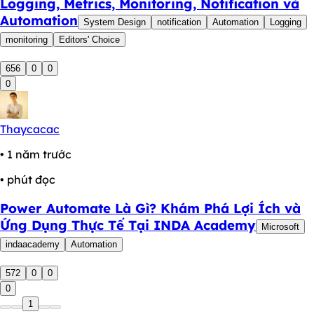
Logging, Metrics, Monitoring, Notification và
Automation
System Design
notification
Automation
Logging
monitoring
Editors' Choice
656
0
0
0
Thaycacac
• 1 năm trước
• phút đọc
Power Automate Là Gì? Khám Phá Lợi Ích và
Ứng Dụng Thực Tế Tại INDA Academy
Microsoft
indaacademy
Automation
572
0
0
0
1