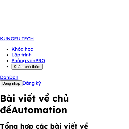
KUNGFU
TECH
Khóa học
Lập trình
Phỏng vấn
PRO
Khám phá thêm
DonDon
Đăng ký
Đăng nhập
Bài viết về chủ
đề
Automation
Tổng hợp các bài viết về