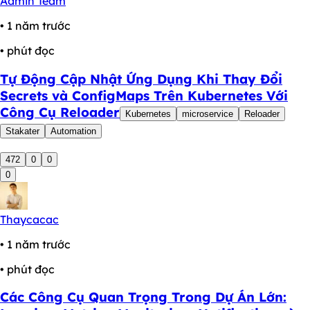
Admin Team
• 1 năm trước
• phút đọc
Tự Động Cập Nhật Ứng Dụng Khi Thay Đổi
Secrets và ConfigMaps Trên Kubernetes Với
Công Cụ Reloader
Kubernetes
microservice
Reloader
Stakater
Automation
472
0
0
0
Thaycacac
• 1 năm trước
• phút đọc
Các Công Cụ Quan Trọng Trong Dự Án Lớn: