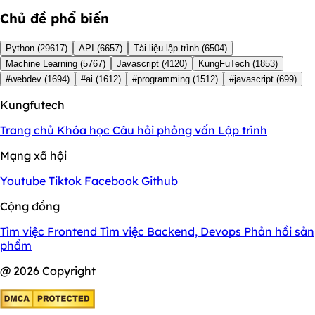
Chủ đề phổ biến
Python
(29617)
API
(6657)
Tài liệu lập trình
(6504)
Machine Learning
(5767)
Javascript
(4120)
KungFuTech
(1853)
#webdev
(1694)
#ai
(1612)
#programming
(1512)
#javascript
(699)
Kungfutech
Trang chủ
Khóa học
Câu hỏi phỏng vấn
Lập trình
Mạng xã hội
Youtube
Tiktok
Facebook
Github
Cộng đồng
Tìm việc Frontend
Tìm việc Backend, Devops
Phản hồi sản
phẩm
@ 2026 Copyright