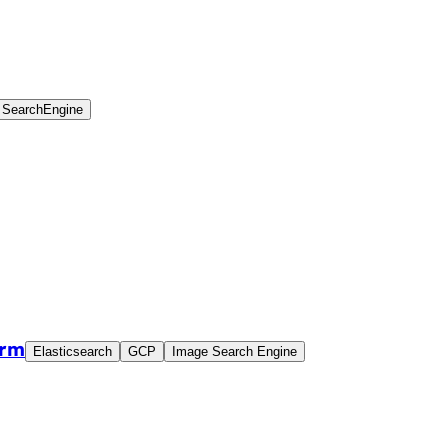
SearchEngine
orm
Elasticsearch
GCP
Image Search Engine