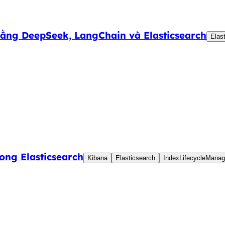
ằng DeepSeek, LangChain và Elasticsearch
Elas
ong Elasticsearch
Kibana
Elasticsearch
IndexLifecycleMana