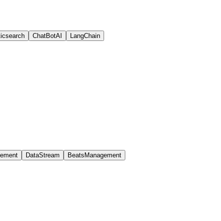
ticsearch
ChatBotAI
LangChain
gement
DataStream
BeatsManagement