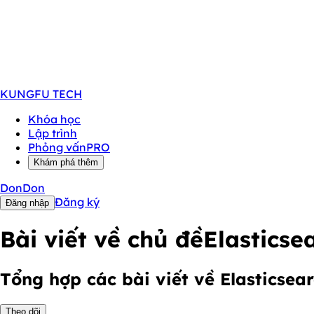
KUNGFU
TECH
Khóa học
Lập trình
Phỏng vấn
PRO
Khám phá thêm
DonDon
Đăng ký
Đăng nhập
Bài viết về chủ đề
Elasticse
Tổng hợp các bài viết về Elasticsea
Theo dõi