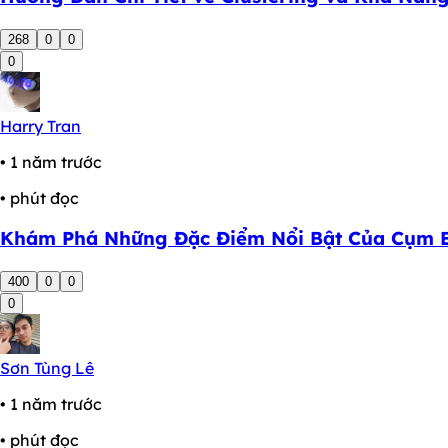
268
0
0
0
Harry Tran
• 1 năm trước
• phút đọc
Khám Phá Những Đặc Điểm Nổi Bật Của Cụm El
400
0
0
0
Sơn Tùng Lê
• 1 năm trước
• phút đọc