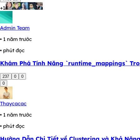
+1
Admin Team
• 1 năm trước
• phút đọc
Khám Phá Tính Năng `runtime_mappings` Trong
237
0
0
0
Thaycacac
• 1 năm trước
• phút đọc
Hướng Dẫn Chi Tiết về Clustering và Khả Năng