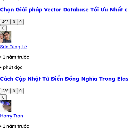
Chọn Giải pháp Vector Database Tối Ưu Nhất 
492
0
0
0
Sơn Tùng Lê
• 1 năm trước
• phút đọc
Cách Cập Nhật Từ Điển Đồng Nghĩa Trong Elast
236
0
0
0
Harry Tran
• 1 năm trước