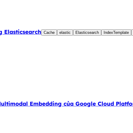
 Elasticsearch
Cache
elastic
Elasticsearch
IndexTemplate
ultimodal Embedding của Google Cloud Platf