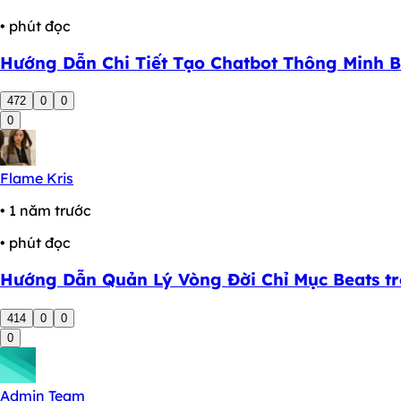
• phút đọc
Hướng Dẫn Chi Tiết Tạo Chatbot Thông Minh B
472
0
0
0
Flame Kris
• 1 năm trước
• phút đọc
Hướng Dẫn Quản Lý Vòng Đời Chỉ Mục Beats tr
414
0
0
0
Admin Team