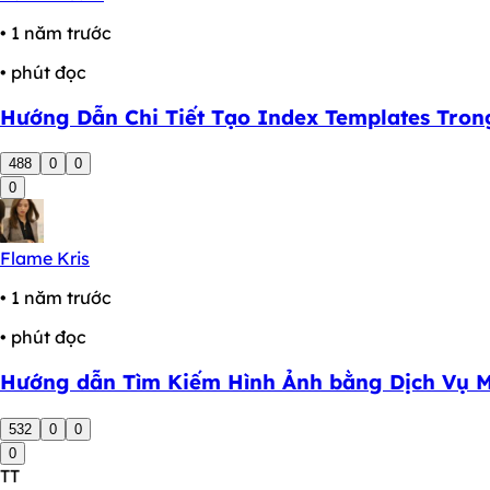
• 1 năm trước
• phút đọc
Hướng Dẫn Chi Tiết Tạo Index Templates Trong
488
0
0
0
Flame Kris
• 1 năm trước
• phút đọc
Hướng dẫn Tìm Kiếm Hình Ảnh bằng Dịch Vụ M
532
0
0
0
TT