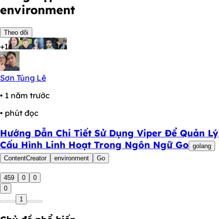
environment
Theo dõi
+1
Sơn Tùng Lê
• 1 năm trước
• phút đọc
Hướng Dẫn Chi Tiết Sử Dụng Viper Để Quản Lý
Cấu Hình Linh Hoạt Trong Ngôn Ngữ Go
golang
ContentCreator
environment
Go
459
0
0
0
1