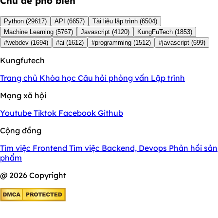
Chủ đề phổ biến
Python
(29617)
API
(6657)
Tài liệu lập trình
(6504)
Machine Learning
(5767)
Javascript
(4120)
KungFuTech
(1853)
#webdev
(1694)
#ai
(1612)
#programming
(1512)
#javascript
(699)
Kungfutech
Trang chủ
Khóa học
Câu hỏi phỏng vấn
Lập trình
Mạng xã hội
Youtube
Tiktok
Facebook
Github
Cộng đồng
Tìm việc Frontend
Tìm việc Backend, Devops
Phản hồi sản
phẩm
@ 2026 Copyright