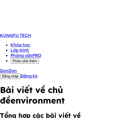
KUNGFU
TECH
Khóa học
Lập trình
Phỏng vấn
PRO
Khám phá thêm
DonDon
Đăng ký
Đăng nhập
Bài viết về chủ
đề
environment
Tổng hợp các bài viết về