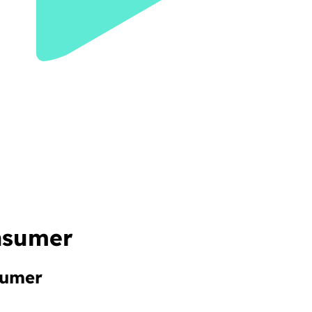
nsumer
sumer