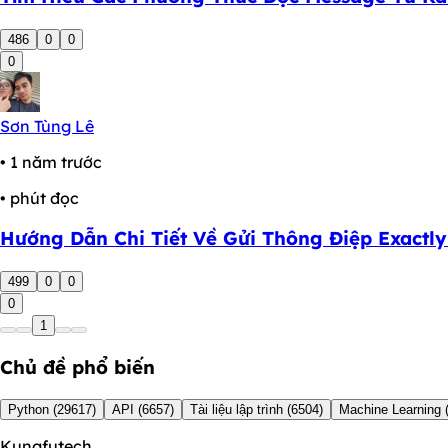
486
0
0
0
Sơn Tùng Lê
• 1 năm trước
• phút đọc
Hướng Dẫn Chi Tiết Về Gửi Thông Điệp Exactl
499
0
0
0
1
Chủ đề phổ biến
Python
(29617)
API
(6657)
Tài liệu lập trình
(6504)
Machine Learning
Kungfutech