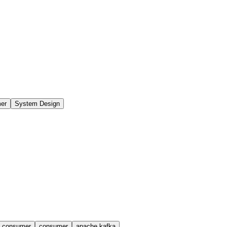
er
System Design
a consumer
consumer
apache kafka