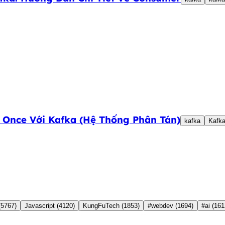
y Once Với Kafka (Hệ Thống Phân Tán)
kafka
Kafka
(5767)
Javascript
(4120)
KungFuTech
(1853)
#webdev
(1694)
#ai
(161