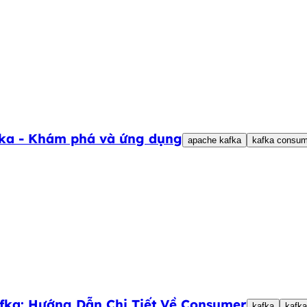
fka - Khám phá và ứng dụng
apache kafka
kafka consum
fka: Hướng Dẫn Chi Tiết Về Consumer
kafka
kafk