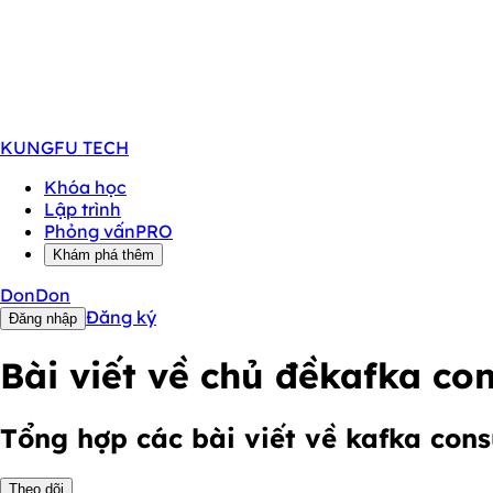
KUNGFU
TECH
Khóa học
Lập trình
Phỏng vấn
PRO
Khám phá thêm
DonDon
Đăng ký
Đăng nhập
Bài viết về chủ đề
kafka co
Tổng hợp các bài viết về kafka con
Theo dõi