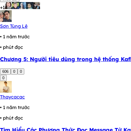
+1
Sơn Tùng Lê
• 1 năm trước
• phút đọc
Chương 5: Người tiêu dùng trong hệ thống Ka
606
0
0
0
Thaycacac
• 1 năm trước
• phút đọc
Tìm Hiểu Các Phương Thức Đọc Message Từ Ka