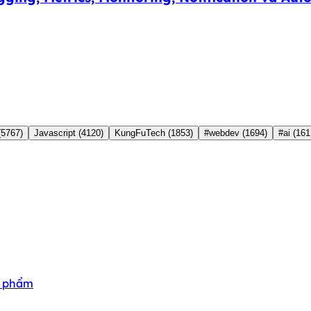
(5767)
Javascript
(4120)
KungFuTech
(1853)
#webdev
(1694)
#ai
(161
n phẩm