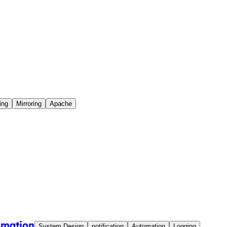
ing
Mirroring
Apache
omation
System Design
notification
Automation
Logging