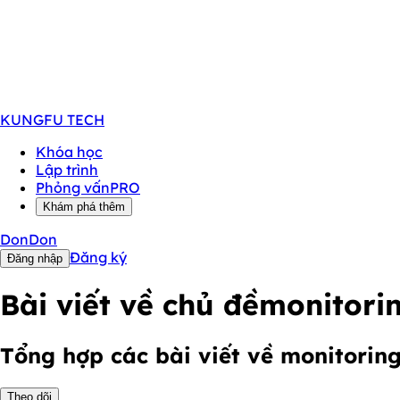
KUNGFU
TECH
Khóa học
Lập trình
Phỏng vấn
PRO
Khám phá thêm
DonDon
Đăng ký
Đăng nhập
Bài viết về chủ đề
monitori
Tổng hợp các bài viết về monitorin
Theo dõi