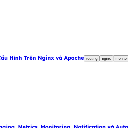
 Cấu Hình Trên Nginx và Apache
routing
nginx
monitor
ing, Metrics, Monitoring, Notification và Aut