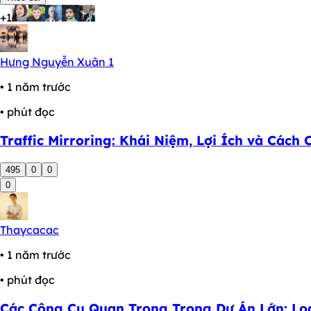
+1
Hưng Nguyễn Xuân 1
• 1 năm trước
• phút đọc
Traffic Mirroring: Khái Niệm, Lợi Ích và Cách
495
0
0
0
Thaycacac
• 1 năm trước
• phút đọc
Các Công Cụ Quan Trọng Trong Dự Án Lớn: Logg