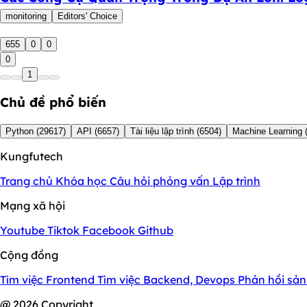
monitoring
Editors' Choice
655
0
0
0
1
Chủ đề phổ biến
Python
(29617)
API
(6657)
Tài liệu lập trình
(6504)
Machine Learning
Kungfutech
Trang chủ
Khóa học
Câu hỏi phỏng vấn
Lập trình
Mạng xã hội
Youtube
Tiktok
Facebook
Github
Cộng đồng
Tìm việc Frontend
Tìm việc Backend, Devops
Phản hồi sả
@ 2026 Copyright