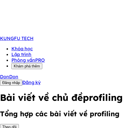
KUNGFU
TECH
Khóa học
Lập trình
Phỏng vấn
PRO
Khám phá thêm
DonDon
Đăng ký
Đăng nhập
Bài viết về chủ đề
profiling
Tổng hợp các bài viết về profiling
Theo dõi