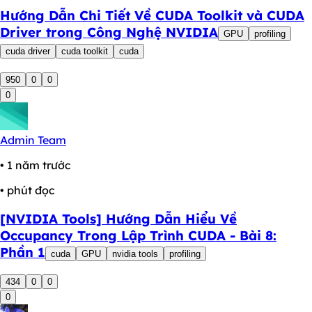
Hướng Dẫn Chi Tiết Về CUDA Toolkit và CUDA
Driver trong Công Nghệ NVIDIA
GPU
profiling
cuda driver
cuda toolkit
cuda
950
0
0
0
Admin Team
• 1 năm trước
• phút đọc
[NVIDIA Tools] Hướng Dẫn Hiểu Về
Occupancy Trong Lập Trình CUDA - Bài 8:
Phần 1
cuda
GPU
nvidia tools
profiling
434
0
0
0