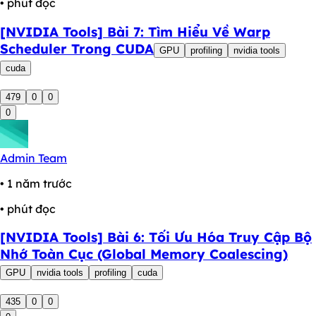
• phút đọc
[NVIDIA Tools] Bài 7: Tìm Hiểu Về Warp
Scheduler Trong CUDA
GPU
profiling
nvidia tools
cuda
479
0
0
0
Admin Team
• 1 năm trước
• phút đọc
[NVIDIA Tools] Bài 6: Tối Ưu Hóa Truy Cập Bộ
Nhớ Toàn Cục (Global Memory Coalescing)
GPU
nvidia tools
profiling
cuda
435
0
0