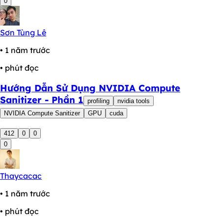
0
Sơn Tùng Lê
• 1 năm trước
• phút đọc
Hướng Dẫn Sử Dụng NVIDIA Compute
Sanitizer - Phần 1
profiling
nvidia tools
NVIDIA Compute Sanitizer
GPU
cuda
412
0
0
0
Thaycacac
• 1 năm trước
• phút đọc