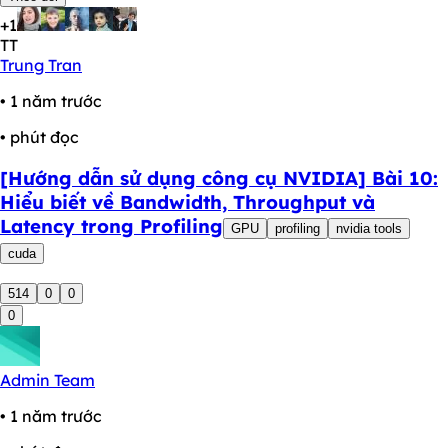
+1
TT
Trung Tran
• 1 năm trước
• phút đọc
[Hướng dẫn sử dụng công cụ NVIDIA] Bài 10:
Hiểu biết về Bandwidth, Throughput và
Latency trong Profiling
GPU
profiling
nvidia tools
cuda
514
0
0
0
Admin Team
• 1 năm trước