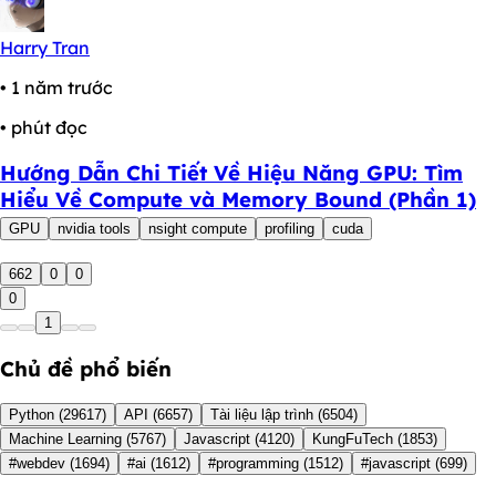
Harry Tran
• 1 năm trước
• phút đọc
Hướng Dẫn Chi Tiết Về Hiệu Năng GPU: Tìm
Hiểu Về Compute và Memory Bound (Phần 1)
GPU
nvidia tools
nsight compute
profiling
cuda
662
0
0
0
1
Chủ đề phổ biến
Python
(29617)
API
(6657)
Tài liệu lập trình
(6504)
Machine Learning
(5767)
Javascript
(4120)
KungFuTech
(1853)
#webdev
(1694)
#ai
(1612)
#programming
(1512)
#javascript
(699)