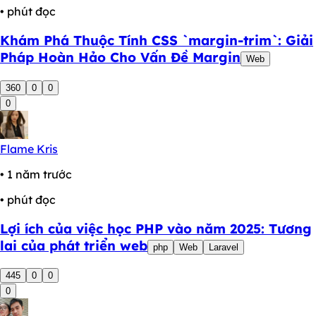
• phút đọc
Khám Phá Thuộc Tính CSS `margin-trim`: Giải
Pháp Hoàn Hảo Cho Vấn Đề Margin
Web
360
0
0
0
Flame Kris
• 1 năm trước
• phút đọc
Lợi ích của việc học PHP vào năm 2025: Tương
lai của phát triển web
php
Web
Laravel
445
0
0
0