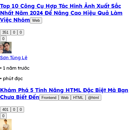
Top 10 Công Cụ Hợp Tác Hình Ảnh Xuất Sắc
Nhất Năm 2024 Để Nâng Cao Hiệu Quả Làm
Việc Nhóm
Web
351
0
0
0
Sơn Tùng Lê
• 1 năm trước
• phút đọc
Khám Phá 5 Tính Năng HTML Đặc Biệt Mà Bạn
Chưa Biết Đến
Frontend
Web
HTML
@html
401
0
0
0