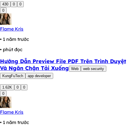
430
0
0
0
Flame Kris
• 1 năm trước
• phút đọc
Hướng Dẫn Preview File PDF Trên Trình Duyệt
Và Ngăn Chặn Tải Xuống
Web
web security
KungFuTech
app developer
1.62K
0
0
0
Flame Kris
• 1 năm trước