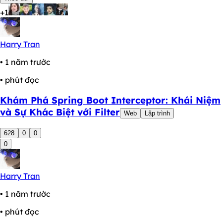
+1
Harry Tran
• 1 năm trước
• phút đọc
Khám Phá Spring Boot Interceptor: Khái Niệm
và Sự Khác Biệt với Filter
Web
Lập trình
628
0
0
0
Harry Tran
• 1 năm trước
• phút đọc