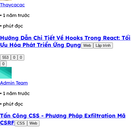
Thaycacac
• 1 năm trước
• phút đọc
Hướng Dẫn Chi Tiết Về Hooks Trong React: Tối
Ưu Hóa Phát Triển Ứng Dụng
Web
Lập trình
553
0
0
0
Admin Team
• 1 năm trước
• phút đọc
Tấn Công CSS - Phương Pháp Exfiltration Mã
CSRF
CSS
Web