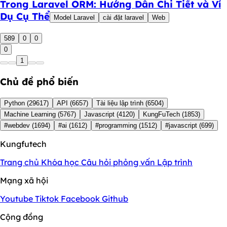
Trong Laravel ORM: Hướng Dẫn Chi Tiết và Ví
Dụ Cụ Thể
Model Laravel
cài đặt laravel
Web
589
0
0
0
1
Chủ đề phổ biến
Python
(29617)
API
(6657)
Tài liệu lập trình
(6504)
Machine Learning
(5767)
Javascript
(4120)
KungFuTech
(1853)
#webdev
(1694)
#ai
(1612)
#programming
(1512)
#javascript
(699)
Kungfutech
Trang chủ
Khóa học
Câu hỏi phỏng vấn
Lập trình
Mạng xã hội
Youtube
Tiktok
Facebook
Github
Cộng đồng