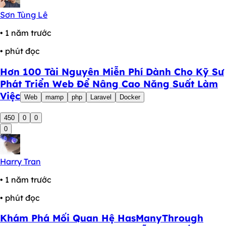
Sơn Tùng Lê
• 1 năm trước
• phút đọc
Hơn 100 Tài Nguyên Miễn Phí Dành Cho Kỹ Sư
Phát Triển Web Để Nâng Cao Năng Suất Làm
Việc
Web
mamp
php
Laravel
Docker
450
0
0
0
Harry Tran
• 1 năm trước
• phút đọc
Khám Phá Mối Quan Hệ HasManyThrough