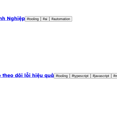
nh Nghiệp
#tooling
#ai
#automation
 theo dõi lỗi hiệu quả
#tooling
#typescript
#javascript
#m