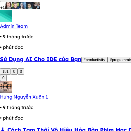
+1
Admin Team
• 9 tháng trước
• phút đọc
Sử Dụng AI Cho IDE của Bạn
#productivity
#programmi
181
0
0
0
Hưng Nguyễn Xuân 1
• 9 tháng trước
• phút đọc
🧹 Cách Tạm Thời Vô Hiệu Hóa Bàn Phím Mac 