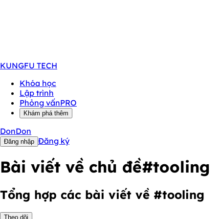
KUNGFU
TECH
Khóa học
Lập trình
Phỏng vấn
PRO
Khám phá thêm
DonDon
Đăng ký
Đăng nhập
Bài viết về chủ đề
#tooling
Tổng hợp các bài viết về #tooling
Theo dõi