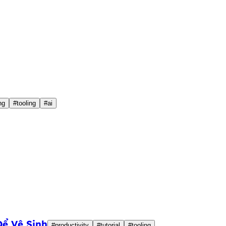
ng
#tooling
#ai
Để Vệ Sinh
#productivity
#tutorial
#tooling