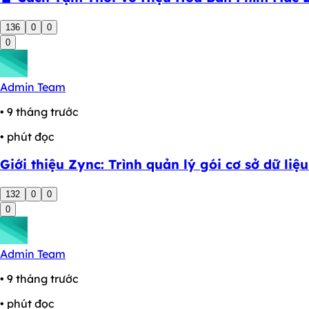
136
0
0
0
Admin Team
• 9 tháng trước
• phút đọc
Giới thiệu Zync: Trình quản lý gói cơ sở dữ li
132
0
0
0
Admin Team
• 9 tháng trước
• phút đọc