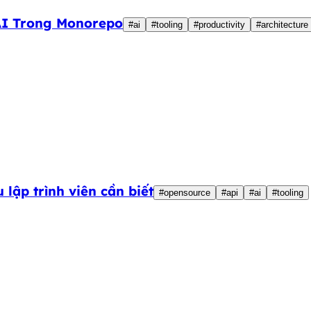
I Trong Monorepo
#ai
#tooling
#productivity
#architecture
lập trình viên cần biết
#opensource
#api
#ai
#tooling