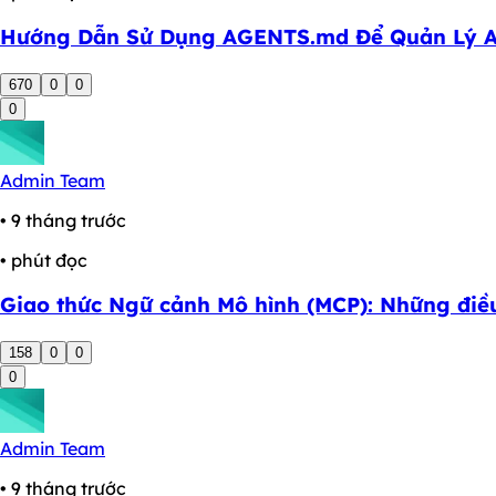
Hướng Dẫn Sử Dụng AGENTS.md Để Quản Lý A
670
0
0
0
Admin Team
• 9 tháng trước
• phút đọc
Giao thức Ngữ cảnh Mô hình (MCP): Những điều 
158
0
0
0
Admin Team
• 9 tháng trước