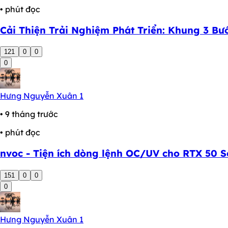
• phút đọc
Cải Thiện Trải Nghiệm Phát Triển: Khung 3 Bư
121
0
0
0
Hưng Nguyễn Xuân 1
• 9 tháng trước
• phút đọc
nvoc - Tiện ích dòng lệnh OC/UV cho RTX 50 S
151
0
0
0
Hưng Nguyễn Xuân 1