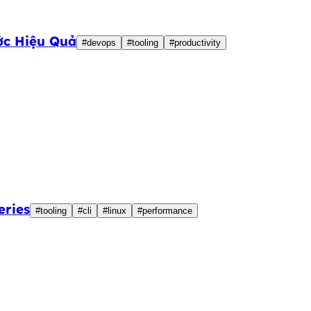
ớc Hiệu Quả
#devops
#tooling
#productivity
eries
#tooling
#cli
#linux
#performance