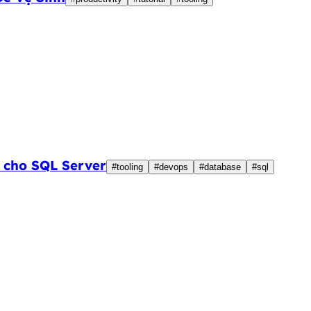
ệu cho SQL Server
#tooling
#devops
#database
#sql