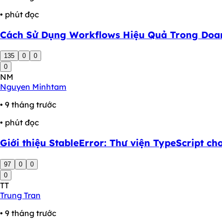
• phút đọc
Cách Sử Dụng Workflows Hiệu Quả Trong Doa
135
0
0
0
NM
Nguyen Minhtam
• 9 tháng trước
• phút đọc
Giới thiệu StableError: Thư viện TypeScript cho
97
0
0
0
TT
Trung Tran
• 9 tháng trước